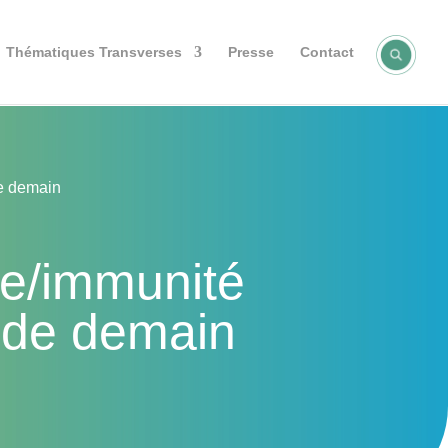
Thématiques Transverses
Presse
Contact
de demain
te/immunité
s de demain