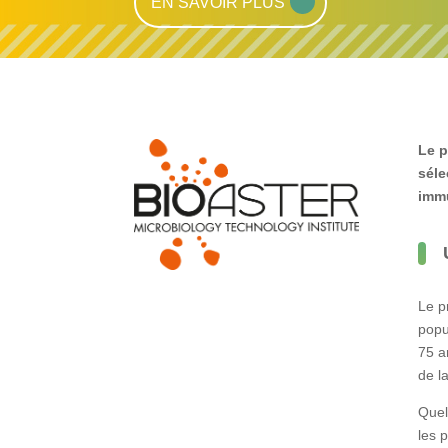
EN SAVOIR PLUS
Le p
séle
imm
Le p
popu
75 a
de l
Quel
les 