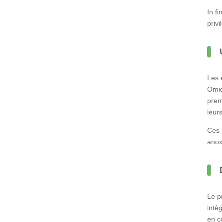
In f
privi
Les 
Omiq
prem
leur
Ces 
anox
Le p
intè
en c