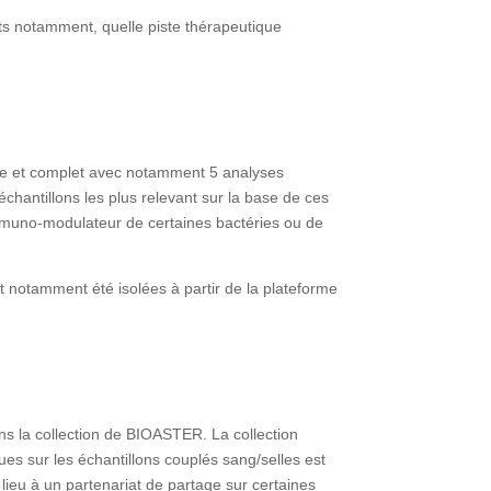
ents notamment, quelle piste thérapeutique
exe et complet avec notamment 5 analyses
hantillons les plus relevant sur la base de ces
l immuno-modulateur de certaines bactéries ou de
nt notamment été isolées à partir de la plateforme
ans la collection de BIOASTER. La collection
es sur les échantillons couplés sang/selles est
 lieu à un partenariat de partage sur certaines