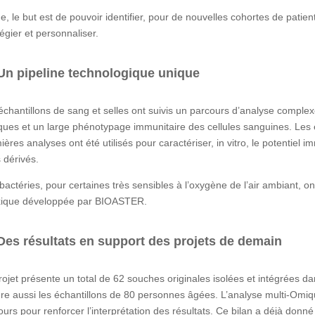
ine, le but est de pouvoir identifier, pour de nouvelles cohortes de pati
légier et personnaliser.
Un pipeline technologique unique
échantillons de sang et selles ont suivis un parcours d’analyse compl
ues et un large phénotypage immunitaire des cellules sanguines. Les éc
ières analyses ont été utilisés pour caractériser, in vitro, le potentie
s dérivés.
bactéries, pour certaines très sensibles à l’oxygène de l’air ambiant, o
ique développée par BIOASTER.
Des résultats en support des projets de demain
rojet présente un total de 62 souches originales isolées et intégrées d
gre aussi les échantillons de 80 personnes âgées. L’analyse multi-Omiqu
ours pour renforcer l’interprétation des résultats. Ce bilan a déjà donné