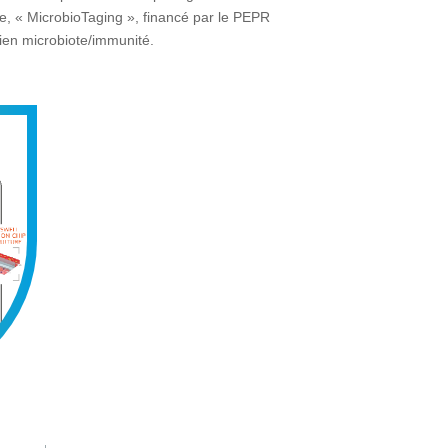
he, « MicrobioTaging », financé par le PEPR
lien microbiote/immunité.