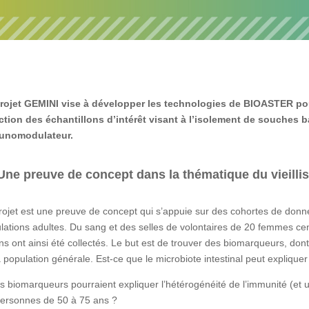
rojet GEMINI vise à développer les technologies de BIOASTER pour l
ction des échantillons d’intérêt visant à l’isolement de souches b
unomodulateur.
Une preuve de concept dans la thématique du vieill
rojet est une preuve de concept qui s’appuie sur des cohortes de donn
lations adultes. Du sang et des selles de volontaires de 20 femmes ce
ns ont ainsi été collectés. Le but est de trouver des biomarqueurs, dont 
a population générale. Est-ce que le microbiote intestinal peut expliquer
s biomarqueurs pourraient expliquer l’hétérogénéité de l’immunité (et 
personnes de 50 à 75 ans ?